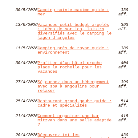
30/5/2026
Camping sainte-maxime guide :
339
mer
aff.
13/5/2026
Vacances petit budget argelès
393
: idées de sorties, loisirs
aff.
diversifiés avec le camping le
lagon d'argelès
11/5/2026
Camping près de royan guide :
389
environnement
aff.
30/4/2026
Profiter d'un hôtel proche
404
plage la rochelle pour les
aff.
vacances
27/4/2026
Séjournez dans un hébergement
399
avec spa à angoulins pour
aff.
relaxer
25/4/2026
Restaurant grand-gaube guide :
514
cadre et spécialités
aff.
21/4/2026
Comment organiser une bar
418
mitzvah dans une salle adaptée
aff.
?
20/4/2026
Découvrez ici les
430