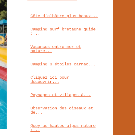
Côte d'albâtre plus beaux...
Camping surf bretagne guide
:...
Vacances entre mer et
nature...
Camping 3 étoiles carnac...
Cliquez ici pour
découvrir...
Paysages et villages à...
Observation des oiseaux et
de...
Queyras hautes-alpes nature
:...