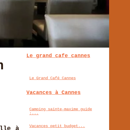
Le grand cafe cannes
n
Le Grand Café Cannes
Vacances à Cannes
Camping sainte-maxime guide
:...
Vacances petit budget...
lle à