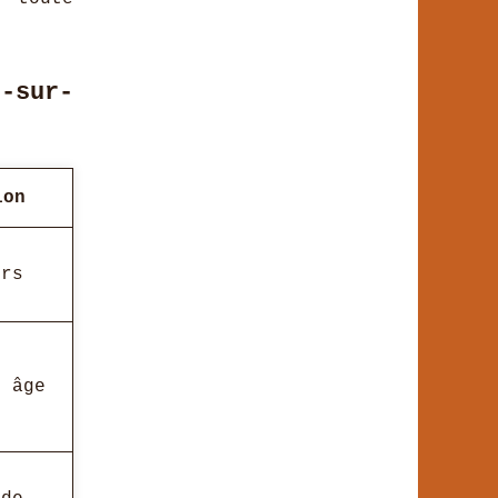
s-sur-
ion
urs
r âge