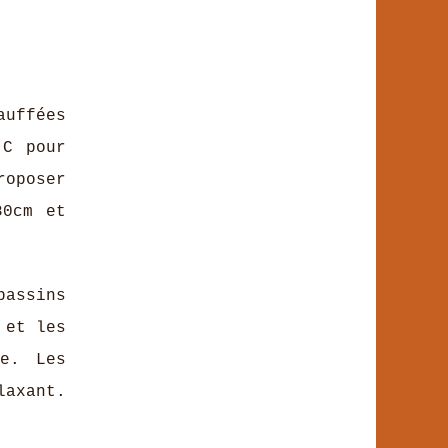
auffées
°C pour
roposer
80cm et
bassins
 et les
ce. Les
laxant.