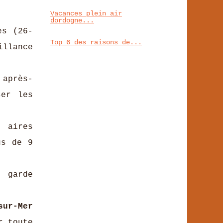
Vacances plein air
dordogne...
es (26-
Top 6 des raisons de...
illance
 après-
ser les
 aires
us de 9
, garde
sur-Mer
r toute