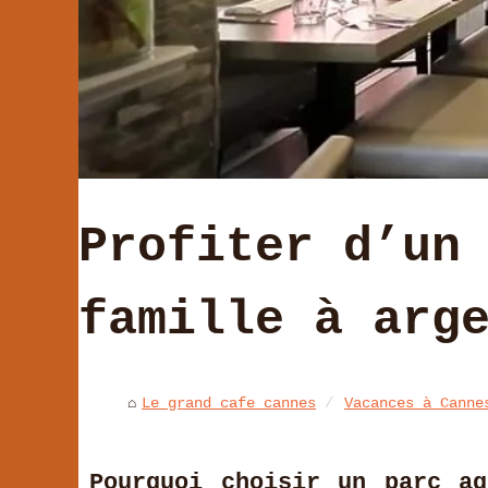
Profiter d’un
famille à arg
Le grand cafe cannes
Vacances à Canne
Pourquoi choisir un parc aq